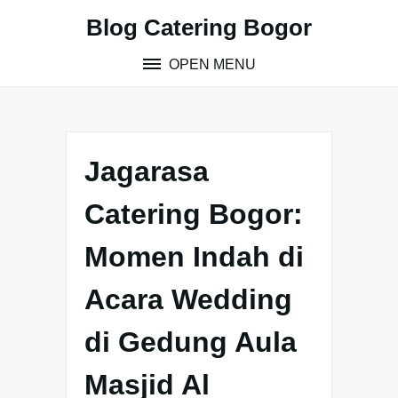
S
Blog Catering Bogor
k
i
OPEN MENU
p
t
o
c
o
Jagarasa
n
t
Catering Bogor:
e
n
Momen Indah di
t
Acara Wedding
di Gedung Aula
Masjid Al