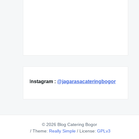
I
nstagram :
@jagarasacateringbogor
© 2026 Blog Catering Bogor
/
Theme:
Really Simple
/
License:
GPLv3