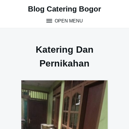
S
Blog Catering Bogor
k
i
OPEN MENU
p
t
o
c
Katering Dan
o
n
Pernikahan
t
e
n
t