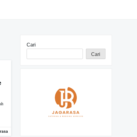
Cari
Cari
e
ah
rasa