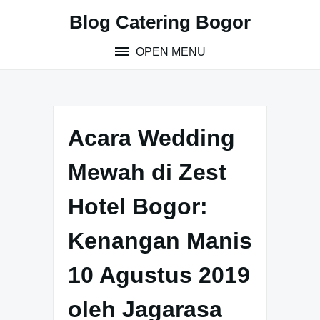
S
Blog Catering Bogor
k
i
OPEN MENU
p
t
o
c
o
Acara Wedding
n
t
Mewah di Zest
e
n
Hotel Bogor:
t
Kenangan Manis
10 Agustus 2019
oleh Jagarasa